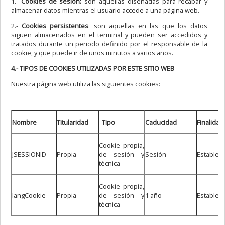
1.-
Cookies de sesión:
son aquellas diseñadas para recabar y
almacenar datos mientras el usuario accede a una página web.
2.-
Cookies persistentes
: son aquellas en las que los datos
siguen almacenados en el terminal y pueden ser accedidos y
tratados durante un periodo definido por el responsable de la
cookie, y que puede ir de unos minutos a varios años.
4.- TIPOS DE COOKIES UTILIZADAS POR ESTE SITIO WEB
Nuestra página web utiliza las siguientes cookies:
Nombre
Titularidad
Tipo
Caducidad
Finalidad
Cookie propia,
JSESSIONID
Propia
de sesión y
Sesión
Establece
técnica
Cookie propia,
langCookie
Propia
de sesión y
1 año
Establec
técnica