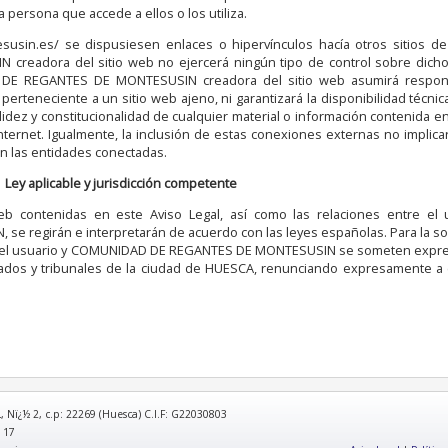
 persona que accede a ellos o los utiliza.
usin.es/ se dispusiesen enlaces o hipervínculos hacía otros sitios de 
adora del sitio web no ejercerá ningún tipo de control sobre dichos
DE REGANTES DE MONTESUSIN creadora del sitio web asumirá respons
erteneciente a un sitio web ajeno, ni garantizará la disponibilidad técnica
 validez y constitucionalidad de cualquier material o información contenida 
Internet. Igualmente, la inclusión de estas conexiones externas no implic
con las entidades conectadas.
Ley aplicable y jurisdicción competente
b contenidas en este Aviso Legal, así como las relaciones entre el 
regirán e interpretarán de acuerdo con las leyes españolas. Para la so
rse, el usuario y COMUNIDAD DE REGANTES DE MONTESUSIN se someten exp
zgados y tribunales de la ciudad de HUESCA, renunciando expresamente a 
, Nï¿½ 2, c.p: 22269 (Huesca) C.I.F: G22030803
 17