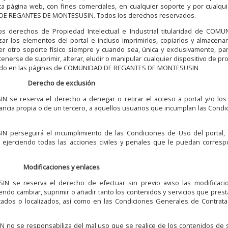
ta página web, con fines comerciales, en cualquier soporte y por cualqu
AD DE REGANTES DE MONTESUSIN. Todos los derechos reservados.
s derechos de Propiedad Intelectual e Industrial titularidad de COM
 los elementos del portal e incluso imprimirlos, copiarlos y almacenar
r otro soporte físico siempre y cuando sea, única y exclusivamente, pa
nerse de suprimir, alterar, eludir o manipular cualquier dispositivo de pr
alado en las páginas de COMUNIDAD DE REGANTES DE MONTESUSIN
Derecho de exclusión
 reserva el derecho a denegar o retirar el acceso a portal y/o los 
tancia propia o de un tercero, a aquellos usuarios que incumplan las Cond
erseguirá el incumplimiento de las Condiciones de Uso del portal,
al ejerciendo todas las acciones civiles y penales que le puedan corres
Modificaciones y enlaces
e reserva el derecho de efectuar sin previo aviso las modificaci
ndo cambiar, suprimir o añadir tanto los contenidos y servicios que prest
ados o localizados, así como en las Condiciones Generales de Contrata
 se responsabiliza del mal uso que se realice de los contenidos de 