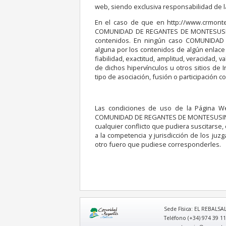
web, siendo exclusiva responsabilidad de la
En el caso de que en http://www.crmontes
COMUNIDAD DE REGANTES DE MONTESUSIN cre
contenidos. En ningún caso COMUNIDAD 
alguna por los contenidos de algún enlace p
fiabilidad, exactitud, amplitud, veracidad,
de dichos hipervínculos u otros sitios de 
tipo de asociación, fusión o participación 
Las condiciones de uso de la Página We
COMUNIDAD DE REGANTES DE MONTESUSIN, se 
cualquier conflicto que pudiera suscita
a la competencia y jurisdicción de los ju
otro fuero que pudiese corresponderles.
logo
Sede Física: EL REBALSAL
Teléfono (+34) 974 39 11