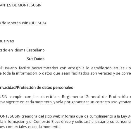
GANTES DE MONTESUSIN
 de Montesusín (HUESCA)
sin.es
tado en idioma Castellano.
Sus Datos
usuario facilite serán tratados con arreglo a lo establecido en las Pol
ue toda la información o datos que sean facilitados son veraces y se cor
rivacidad/Protección de datos personales
 cumple con las directrices Reglamento General de Protección 
va vigente en cada momento, y vela por garantizar un correcto uso y trata
ESUSIN creadora del sitio web informa que da cumplimiento a la Ley 3
 la Información y el Comercio Electrónico y solicitará al usuario su consent
fines comerciales en cada momento.