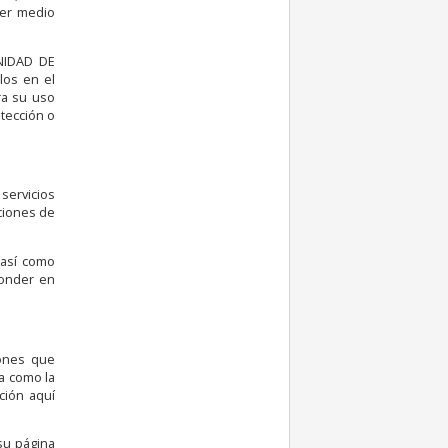
ier medio
UNIDAD DE
los en el
ra su uso
otección o
servicios
iciones de
 así como
ponder en
ones que
a como la
ción aquí
su página