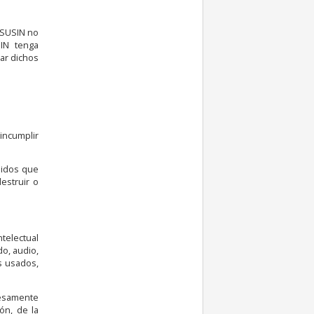
ESUSIN no
IN tenga
ar dichos
 incumplir
enidos que
estruir o
telectual
do, audio,
s usados,
presamente
ón, de la