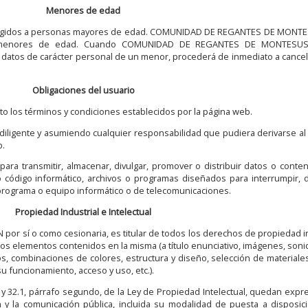
Menores de edad
dirigidos a personas mayores de edad. COMUNIDAD DE REGANTES DE MONT
 menores de edad. Cuando COMUNIDAD DE REGANTES DE MONTESUS
 datos de carácter personal de un menor, procederá de inmediato a cancel
Obligaciones del usuario
o los términos y condiciones establecidos por la página web.
a diligente y asumiendo cualquier responsabilidad que pudiera derivarse al
b.
 para transmitir, almacenar, divulgar, promover o distribuir datos o cont
 código informático, archivos o programas diseñados para interrumpir, d
 programa o equipo informático o de telecomunicaciones.
Propiedad Industrial e Intelectual
sí o como cesionaria, es titular de todos los derechos de propiedad in
los elementos contenidos en la misma (a título enunciativo, imágenes, soni
os, combinaciones de colores, estructura y diseño, selección de materiale
 funcionamiento, acceso y uso, etc.).
 8 y 32.1, párrafo segundo, de la Ley de Propiedad Intelectual, quedan ex
ón y la comunicación pública, incluida su modalidad de puesta a disposici