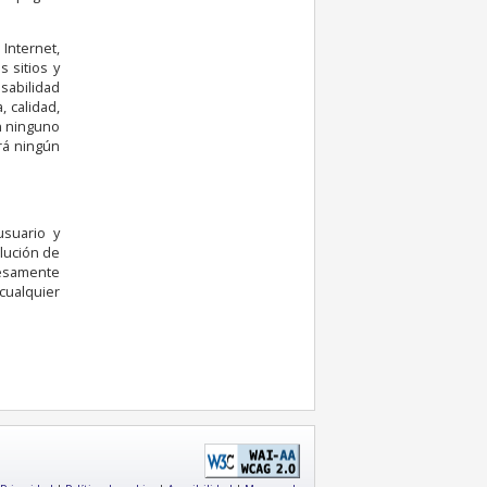
Internet,
 sitios y
abilidad
, calidad,
en ninguno
ará ningún
usuario y
lución de
resamente
cualquier